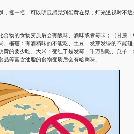
飘，摇一摇，可以明显感觉到蛋黄在晃；灯光透视时不透
化合物的食物变质后会有酸味、酒味或者霉味；（甘蔗：
买、
榴莲：有酒精味的不能吃、土豆：发芽发绿的不能碰
明黄的要少吃、大米：变红了是发霉，千万别吃、瓜子：
食品等富含油脂的食物变质后会有哈喇味。