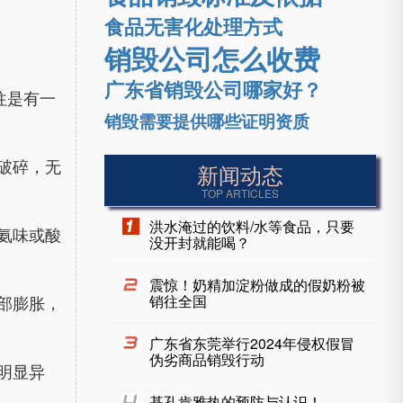
食品无害化处理方式
销毁公司怎么收费
广东省销毁公司哪家好？
往是有一
销毁需要提供哪些证明资质
破碎，无
新闻动态
TOP ARTICLES
洪水淹过的饮料/水等食品，只要
氨味或酸
没开封就能喝？
震惊！奶精加淀粉做成的假奶粉被
部膨胀，
销往全国
广东省东莞举行2024年侵权假冒
伪劣商品销毁行动
明显异
基孔肯雅热的预防与认识！