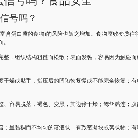
信号吗？
是富含蛋白质的食物)的风险也随之增加。食物腐败变质往
面。
完整，组织结构粗糙而松散；表面发黏，容易因为触碰而
度干燥或黏手，指压后的凹陷恢复慢或不能完全恢复；有
整、容易脱落，褪色、变黑，其边缘干燥；鳃丝黏连；腹
暗；呈黏稠而不均匀的溶液状，有致密凝块或絮状物；有