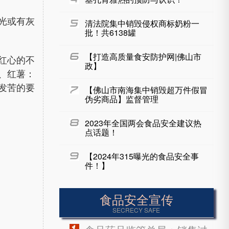
光或有灰
清法院集中销毁侵权商标奶粉一
批！共6138罐
【打造高质量食安防护网|佛山市
红心的不
政】
、红薯：
发苦的要
【佛山市南海集中销毁超万件假冒
伪劣商品】监督管理
2023年全国两会食品安全建议热
点话题！
【2024年315曝光的食品安全事
件！】
食品安全宣传
SECRECY SAFE