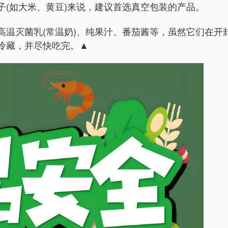
子(如大米、
黄豆)来说，建议首选真空包装的产品。
高温灭菌乳(常温奶)、纯果汁、番茄酱等，虽然它们在开
冷藏，
并尽快吃完。▲